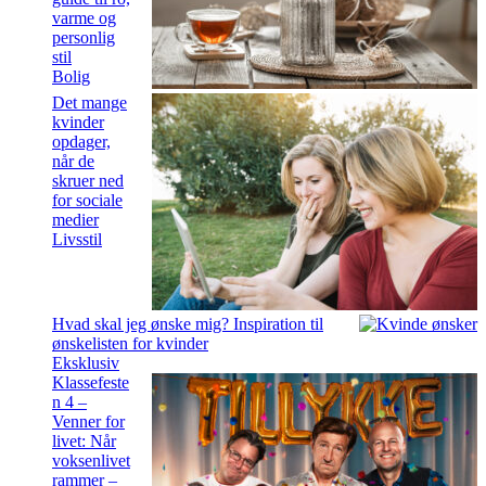
varme og
personlig
stil
Bolig
Det mange
kvinder
opdager,
når de
skruer ned
for sociale
medier
Livsstil
Hvad skal jeg ønske mig? Inspiration til
ønskelisten for kvinder
Eksklusiv
Klassefeste
n 4 –
Venner for
livet: Når
voksenlivet
rammer –