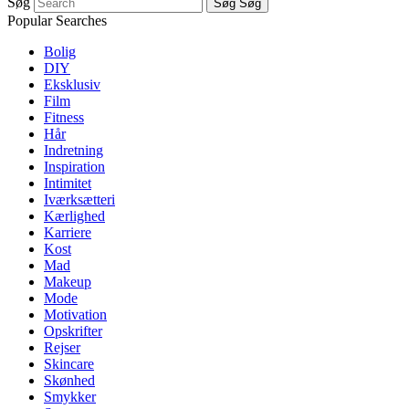
Søg
Søg
Søg
Popular Searches
Bolig
DIY
Eksklusiv
Film
Fitness
Hår
Indretning
Inspiration
Intimitet
Iværksætteri
Kærlighed
Karriere
Kost
Mad
Makeup
Mode
Motivation
Opskrifter
Rejser
Skincare
Skønhed
Smykker