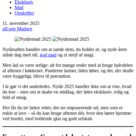
Eksklusiv
Mad
Opskrifter
11. november 2025
af
Lene Madsen
Nytårsaften handler om at samle dem, du holder af, og nyde årets
sidste dag med stil,
god mad
og et strejf af magi.
Men lad os være ærlige: alt for mange ender med at bruge halvdelen
af aftenen i køkkenet. Panderne larmer, tiden løber, og det, der skulle
være hyggeligt, bliver til præstation.
I år gør vi det anderledes. Nytår 2025 handler ikke om at vise, hvad
du
kan
– men om at skabe en middag, der føles eksklusiv, rolig og
fuld af smag.
Her får du tre lækre retter, der ser imponerende ud, men som er
enkle at lave – så du kan bruge aftenen dér, hvor den hører hjemme:
ved bordet, med boblende glas og godt selskab.