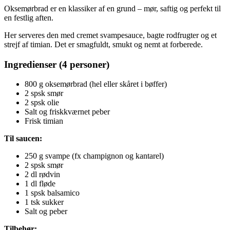
Oksemørbrad er en klassiker af en grund – mør, saftig og perfekt til
en festlig aften.
Her serveres den med cremet svampesauce, bagte rodfrugter og et
strejf af timian. Det er smagfuldt, smukt og nemt at forberede.
Ingredienser (4 personer)
800 g oksemørbrad (hel eller skåret i bøffer)
2 spsk smør
2 spsk olie
Salt og friskkværnet peber
Frisk timian
Til saucen:
250 g svampe (fx champignon og kantarel)
2 spsk smør
2 dl rødvin
1 dl fløde
1 spsk balsamico
1 tsk sukker
Salt og peber
Tilbehør: