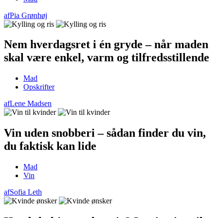
af
Pia Grønhøj
Nem hverdagsret i én gryde – når maden
skal være enkel, varm og tilfredsstillende
Mad
Opskrifter
af
Lene Madsen
Vin uden snobberi – sådan finder du vin,
du faktisk kan lide
Mad
Vin
af
Sofia Leth