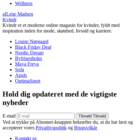
Wellness
af
Lene Madsen
Kvindr
Kvindr er et moderne online magasin for kvinder, fyldt med
inspiration inden for mode, skønhed, livsstil og karriere.
Louise Nørgaard
Black Friday Deal
Nordic Dream
Byfrisenholm
Maya Freya
Sofa
Apuls
OptimaSport
Hold dig opdateret med de vigtigste
nyheder
E-mail
Tilmeld
Tilmeld
Ved at trykke på Abonner-knappen bekræfter du, at du har læst og
accepterer vores
Privatlivspolitik
og
Brugsvilkår
Kontakt os