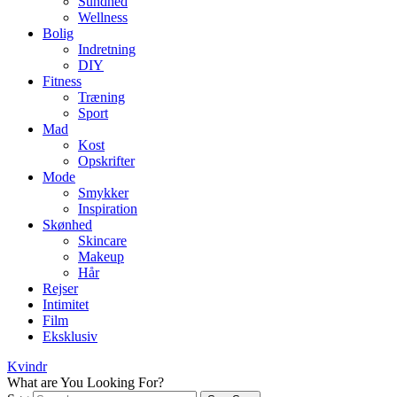
Sundhed
Wellness
Bolig
Indretning
DIY
Fitness
Træning
Sport
Mad
Kost
Opskrifter
Mode
Smykker
Inspiration
Skønhed
Skincare
Makeup
Hår
Rejser
Intimitet
Film
Eksklusiv
Kvindr
What are You Looking For?