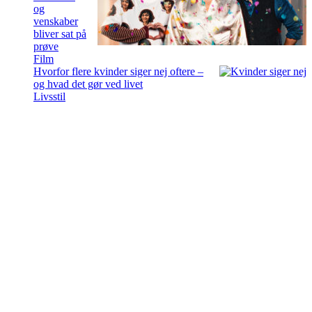
og
venskaber
bliver sat på
prøve
Film
Hvorfor flere kvinder siger nej oftere –
og hvad det gør ved livet
Livsstil