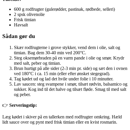
600 g rodfrugter (gulerødder, pastinak, rødbede, selleri)
2 spsk olivenolie
Frisk timian
Havsalt
Sådan gør du
Skær rodfrugterne i grove stykker, vend dem i olie, salt og
timian. Bag dem 30-40 min ved 200°C.
Steg oksemørbraden på en varm pande i olie og smør. Krydr
med salt, peber og timian.
Brun hurtigt på alle sider (2-3 min pr. side) og sæt den i ovnen
ved 180°C i ca. 15 min (eller efter ønsket stegegrad).
Tag kødet ud og lad det hvile under folie i 10 minutter.
Lav saucen: steg svampene i smør, tilsæt rødvin, balsamico og
sukker. Kog ind til det halve og tilsæt fløde. Smag til med salt
og peber.
👉
Serveringstip:
Læg kødet i skiver på en tallerken med rodfrugter omkring. Hæld
lidt sauce over og pynt med frisk timian eller en kvist rosmarin.