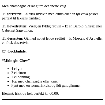
Men champagne er langt fra det eneste valg.
Til forretten:
En frisk hvidvin med citrus eller en tør cava passer
perfekt til laksens friskhed.
Til hovedretten:
Vælg en fyldig rødvin – fx en Barolo, Shiraz eller
Cabernet Sauvignon.
Til desserten:
Gå med noget let og sødligt – fx Moscato d’Asti eller
en frisk dessertvin.
👉
Cocktailidé:
“Midnight Glow”
4 cl gin
2 cl citron
1 cl honning
Top med champagne eller tonic
Pynt med en rosmarinkvist og lidt guldglimmer
Elegant, frisk og helt perfekt kl. 00:00.