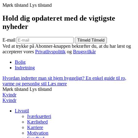
Mørk tilstand
Lys tilstand
Hold dig opdateret med de vigtigste
nyheder
E-mail
Tilmeld
Tilmeld
Ved at trykke på Abonner-knappen bekræfter du, at du har læst og
accepterer vores
Privatlivspolitik
og
Brugsvilkår
Bolig
Indretning
Hvordan indretter man sit hjem hyggeligt? En enkel guide til ro,
varme og personlig stil
Læs mere
Mørk tilstand
Lys tilstand
Kvindr
Kvindr
Livsstil
Iværksætteri
Kærlighed
Karriere
Motivation