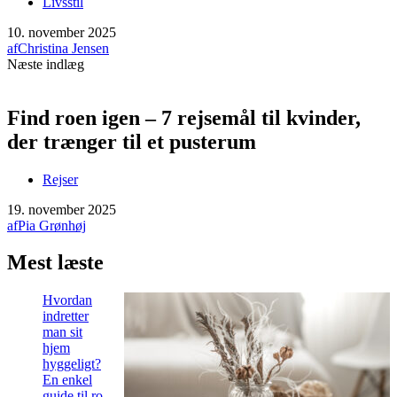
Livsstil
10. november 2025
af
Christina Jensen
Næste indlæg
Find roen igen – 7 rejsemål til kvinder,
der trænger til et pusterum
Rejser
19. november 2025
af
Pia Grønhøj
Mest læste
Hvordan
indretter
man sit
hjem
hyggeligt?
En enkel
guide til ro,