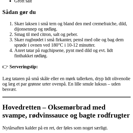
Groft salt
Sådan gør du
Skær laksen i små tern og bland den med cremefraiche, dild,
dijonsennep og rødløg.
Smag til med citron, salt og peber.
Skær rugbrødet i små firkanter, pensl med olie og bag dem
sprøde i ovnen ved 180°C i 10-12 minutter.
Anret tatar på rugchipsene, pynt med dild og evt. lidt
finthakket rødløg.
👉
Serveringstip:
Læg tataren på små skåle eller en mørk tallerken, dryp lidt olivenolie
og læg et par grønne urter ovenpå. En lille smule luksus – uden
besvær.
Hovedretten – Oksemørbrad med
svampe, rødvinssauce og bagte rodfrugter
Nytårsaften kalder på en ret, der føles som noget særligt.