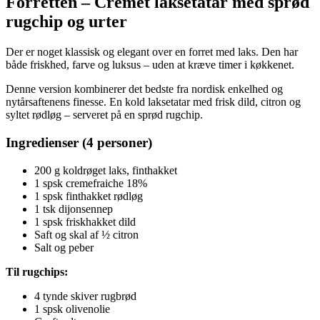
Forretten – Cremet laksetatar med sprød
rugchip og urter
Der er noget klassisk og elegant over en forret med laks. Den har
både friskhed, farve og luksus – uden at kræve timer i køkkenet.
Denne version kombinerer det bedste fra nordisk enkelhed og
nytårsaftenens finesse. En kold laksetatar med frisk dild, citron og
syltet rødløg – serveret på en sprød rugchip.
Ingredienser (4 personer)
200 g koldrøget laks, finthakket
1 spsk cremefraiche 18%
1 spsk finthakket rødløg
1 tsk dijonsennep
1 spsk friskhakket dild
Saft og skal af ½ citron
Salt og peber
Til rugchips:
4 tynde skiver rugbrød
1 spsk olivenolie