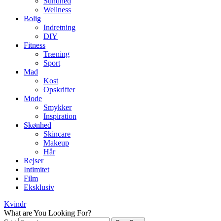
Sundhed
Wellness
Bolig
Indretning
DIY
Fitness
Træning
Sport
Mad
Kost
Opskrifter
Mode
Smykker
Inspiration
Skønhed
Skincare
Makeup
Hår
Rejser
Intimitet
Film
Eksklusiv
Kvindr
What are You Looking For?