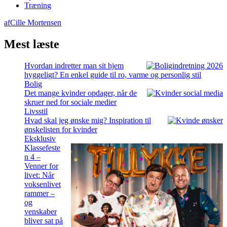
Træning
af
Cille Mortensen
Mest læste
Hvordan indretter man sit hjem
hyggeligt? En enkel guide til ro, varme og personlig stil
Bolig
Det mange kvinder opdager, når de
skruer ned for sociale medier
Livsstil
Hvad skal jeg ønske mig? Inspiration til
ønskelisten for kvinder
Eksklusiv
Klassefeste
n 4 –
Venner for
livet: Når
voksenlivet
rammer –
og
venskaber
bliver sat på