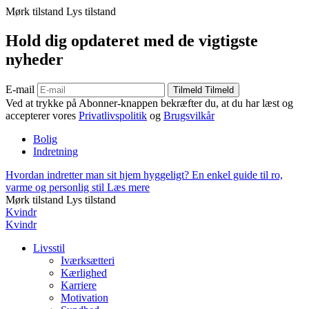
Mørk tilstand
Lys tilstand
Hold dig opdateret med de vigtigste
nyheder
E-mail
Tilmeld
Tilmeld
Ved at trykke på Abonner-knappen bekræfter du, at du har læst og
accepterer vores
Privatlivspolitik
og
Brugsvilkår
Bolig
Indretning
Hvordan indretter man sit hjem hyggeligt? En enkel guide til ro,
varme og personlig stil
Læs mere
Mørk tilstand
Lys tilstand
Kvindr
Kvindr
Livsstil
Iværksætteri
Kærlighed
Karriere
Motivation