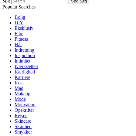
Søg
Søg
Søg
Popular Searches
Bolig
DIY
Eksklusiv
Film
Fitness
Hår
Indretning
Inspiration
Intimitet
Iværksætteri
Kærlighed
Karriere
Kost
Mad
Makeup
Mode
Motivation
Opskrifter
Rejser
Skincare
Skønhed
Smykker