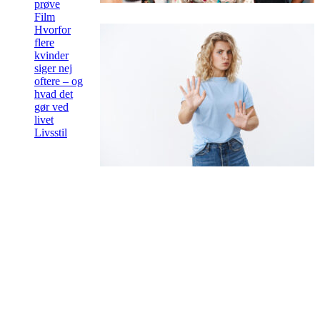
prøve
Film
Hvorfor
flere
kvinder
siger nej
oftere – og
hvad det
gør ved
livet
Livsstil