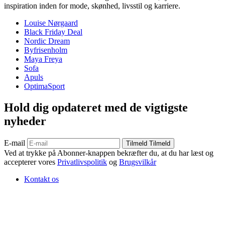
inspiration inden for mode, skønhed, livsstil og karriere.
Louise Nørgaard
Black Friday Deal
Nordic Dream
Byfrisenholm
Maya Freya
Sofa
Apuls
OptimaSport
Hold dig opdateret med de vigtigste
nyheder
E-mail
Tilmeld
Tilmeld
Ved at trykke på Abonner-knappen bekræfter du, at du har læst og
accepterer vores
Privatlivspolitik
og
Brugsvilkår
Kontakt os
© 2026 Kvindr. All Rights Reserved.